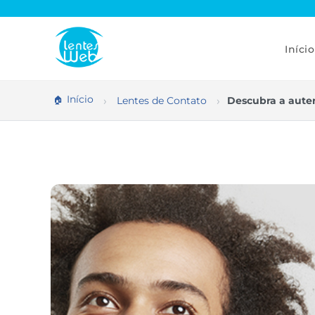
Pular
para
o
conteúdo
Início
Início
Lentes de Contato
Descubra a auten