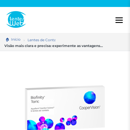
Pular
para
o
conteúdo
Início
Lentes de Contato
Visão mais clara e precisa: experimente as vantagens…