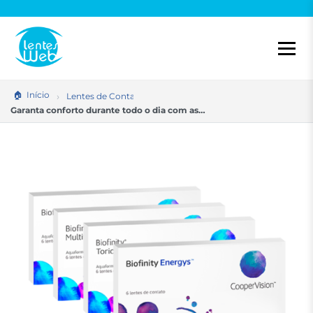
Pular
para
o
conteúdo
Início
Lentes de Contato
Garanta conforto durante todo o dia com as…