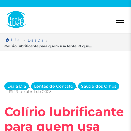
Pular
para
o
conteúdo
Início
Dia a Dia
Colírio lubrificante para quem usa lente: O que…
Dia a Dia
,
Lentes de Contato
,
Saúde dos Olhos
19 de abril de 2023
Colírio lubrificante
para quem usa