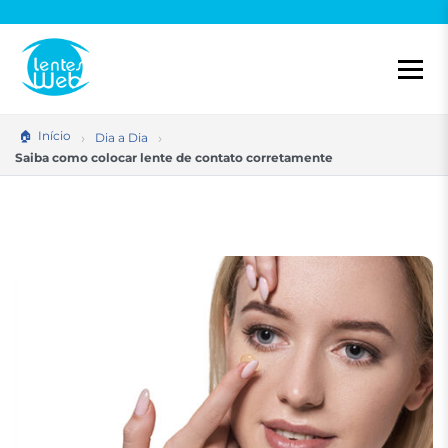
Pular
para
o
conteúdo
Início
Dia a Dia
Saiba como colocar lente de contato corretamente