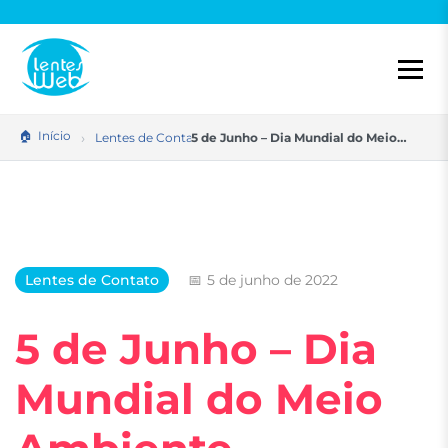
Pular
para
o
conteúdo
Início
Lentes de Contato
5 de Junho – Dia Mundial do Meio…
Lentes de Contato
5 de junho de 2022
5 de Junho – Dia
Mundial do Meio