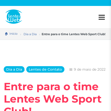
Pular
para
o
conteúdo
Início
Dia a Dia
Entre para o time Lentes Web Sport Club!
Dia a Dia
,
Lentes de Contato
9 de maio de 2022
Entre para o time
Lentes Web Sport